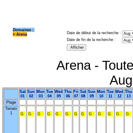
Domaines :
Date de début de la recherche :
>
Arena
Date de fin de la recherche :
Arena - Toute
Aug
Sat
Sun
Mon
Tue
Wed
Thu
Fri
Sat
Sun
Mon
Tue
Wed
Thu
01
02
03
04
05
06
07
08
09
10
11
12
13
Plage
Terrain
1
G
G
G
G
G
G
G
G
G
G
G
G
G