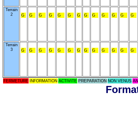
Terrain
2
G
G
G
G
G
G
G
G
G
G
G
G
G
Terrain
3
G
G
G
G
G
G
G
G
G
G
G
G
G
FERMETURE
INFORMATION
ACTIVITE
PREPARATION
NON VENUS
AN
Format