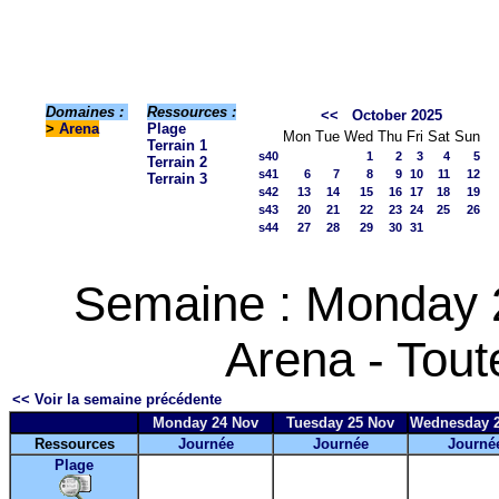
Domaines :
Ressources :
<<
October 2025
>
Arena
Plage
Mon
Tue
Wed
Thu
Fri
Sat
Sun
Terrain 1
s40
1
2
3
4
5
Terrain 2
s41
6
7
8
9
10
11
12
Terrain 3
s42
13
14
15
16
17
18
19
s43
20
21
22
23
24
25
26
s44
27
28
29
30
31
Semaine : Monday 
Arena - Tout
<< Voir la semaine précédente
Monday 24 Nov
Tuesday 25 Nov
Wednesday 
Ressources
Journée
Journée
Journé
Plage