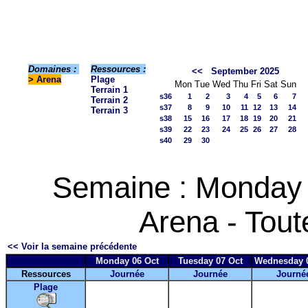
Domaines :
Ressources :
<<
September 2025
>
Arena
Plage
Mon
Tue
Wed
Thu
Fri
Sat
Sun
Terrain 1
s36
1
2
3
4
5
6
7
Terrain 2
s37
8
9
10
11
12
13
14
Terrain 3
s38
15
16
17
18
19
20
21
s39
22
23
24
25
26
27
28
s40
29
30
Semaine : Monday 
Arena - Tout
<< Voir la semaine précédente
Monday 06 Oct
Tuesday 07 Oct
Wednesday 0
Ressources
Journée
Journée
Journé
Plage