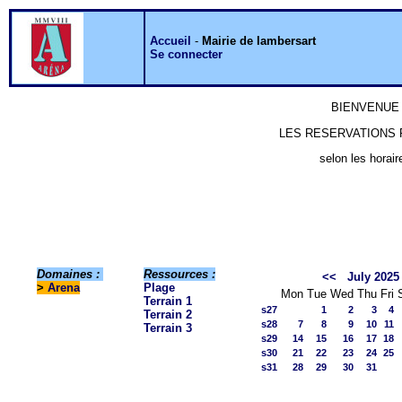
Accueil
-
Mairie de lambersart
Se connecter
BIENVENUE 
LES RESERVATIONS P
selon les horair
Domaines :
Ressources :
<<
July 2025
>
Arena
Plage
Mon
Tue
Wed
Thu
Fri
Terrain 1
s27
1
2
3
4
Terrain 2
s28
7
8
9
10
11
Terrain 3
s29
14
15
16
17
18
s30
21
22
23
24
25
s31
28
29
30
31