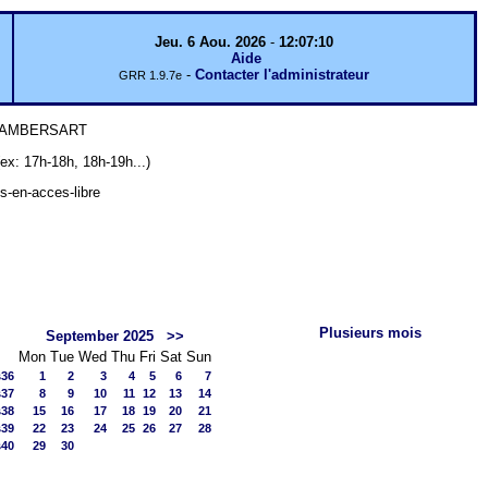
Jeu. 6 Aou. 2026
-
12:07:10
Aide
-
Contacter l'administrateur
GRR 1.9.7e
 LAMBERSART
7h-18h, 18h-19h...)
ts-en-acces-libre
Plusieurs mois
September 2025
>>
Mon
Tue
Wed
Thu
Fri
Sat
Sun
s36
1
2
3
4
5
6
7
s37
8
9
10
11
12
13
14
s38
15
16
17
18
19
20
21
s39
22
23
24
25
26
27
28
s40
29
30