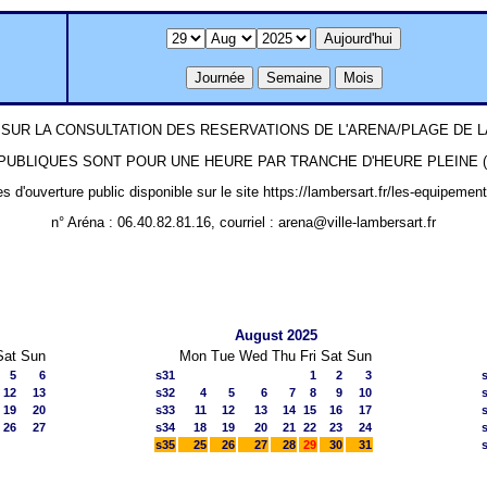
SUR LA CONSULTATION DES RESERVATIONS DE L'ARENA/PLAGE DE
UBLIQUES SONT POUR UNE HEURE PAR TRANCHE D'HEURE PLEINE (ex: 1
es d'ouverture public disponible sur le site https://lambersart.fr/les-equipemen
n° Aréna : 06.40.82.81.16, courriel : arena@ville-lambersart.fr
August 2025
Sat
Sun
Mon
Tue
Wed
Thu
Fri
Sat
Sun
5
6
s31
1
2
3
12
13
s32
4
5
6
7
8
9
10
19
20
s33
11
12
13
14
15
16
17
26
27
s34
18
19
20
21
22
23
24
s35
25
26
27
28
29
30
31