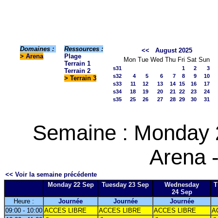
Domaines :
Ressources :
<<
August 2025
>
Arena
Plage
Mon
Tue
Wed
Thu
Fri
Sat
Sun
Terrain 1
s31
1
2
3
Terrain 2
s32
4
5
6
7
8
9
10
> Terrain 3
s33
11
12
13
14
15
16
17
s34
18
19
20
21
22
23
24
s35
25
26
27
28
29
30
31
Semaine : Monday 
Arena -
<< Voir la semaine précédente
Monday 22 Sep
Tuesday 23 Sep
Wednesday
T
24 Sep
Heure :
Journée
Journée
Journée
09:00 - 10:00
ACCES LIBRE
ACCES LIBRE
ACCES LIBRE
A