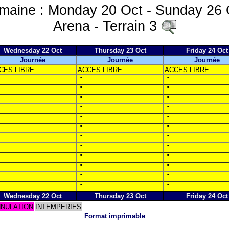
maine : Monday 20 Oct - Sunday 26 
Arena - Terrain 3
Wednesday 22 Oct
Thursday 23 Oct
Friday 24 Oct
Journée
Journée
Journée
CES LIBRE
ACCES LIBRE
ACCES LIBRE
"
"
"
"
"
"
"
"
"
"
"
"
"
"
"
"
"
"
"
"
"
"
"
"
Wednesday 22 Oct
Thursday 23 Oct
Friday 24 Oct
NULATION
INTEMPERIES
Format imprimable