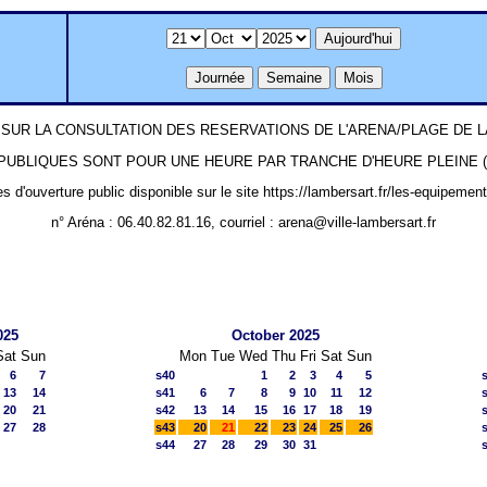
SUR LA CONSULTATION DES RESERVATIONS DE L'ARENA/PLAGE DE
UBLIQUES SONT POUR UNE HEURE PAR TRANCHE D'HEURE PLEINE (ex: 1
es d'ouverture public disponible sur le site https://lambersart.fr/les-equipemen
n° Aréna : 06.40.82.81.16, courriel : arena@ville-lambersart.fr
025
October 2025
Sat
Sun
Mon
Tue
Wed
Thu
Fri
Sat
Sun
6
7
s40
1
2
3
4
5
13
14
s41
6
7
8
9
10
11
12
20
21
s42
13
14
15
16
17
18
19
27
28
s43
20
21
22
23
24
25
26
s44
27
28
29
30
31