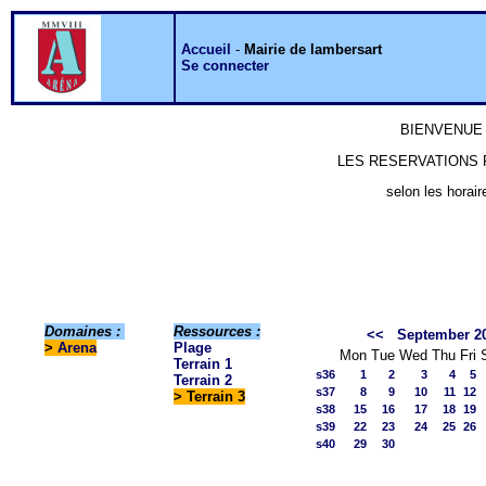
Accueil
-
Mairie de lambersart
Se connecter
BIENVENUE 
LES RESERVATIONS P
selon les horair
Domaines :
Ressources :
<<
September 2
>
Arena
Plage
Mon
Tue
Wed
Thu
Fri
Terrain 1
s36
1
2
3
4
5
Terrain 2
s37
8
9
10
11
12
> Terrain 3
s38
15
16
17
18
19
s39
22
23
24
25
26
s40
29
30