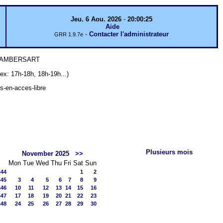
Jeu. 6 Aou. 2026
-
20:00:25
Aide
-
Contacter l'administrateur
GRR 1.9.7e
 LAMBERSART
7h-18h, 18h-19h...)
ts-en-acces-libre
Plusieurs mois
November 2025
>>
Mon
Tue
Wed
Thu
Fri
Sat
Sun
s44
1
2
s45
3
4
5
6
7
8
9
s46
10
11
12
13
14
15
16
s47
17
18
19
20
21
22
23
s48
24
25
26
27
28
29
30