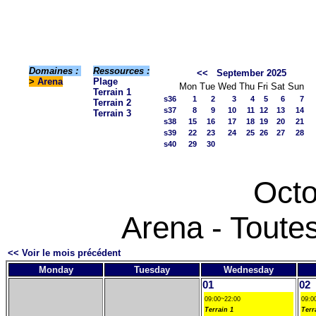
Domaines :
Ressources :
<<
September 2025
>
Arena
Plage
Mon
Tue
Wed
Thu
Fri
Sat
Sun
Terrain 1
s36
1
2
3
4
5
6
7
Terrain 2
s37
8
9
10
11
12
13
14
Terrain 3
s38
15
16
17
18
19
20
21
s39
22
23
24
25
26
27
28
s40
29
30
Octo
Arena - Toute
<< Voir le mois précédent
Monday
Tuesday
Wednesday
01
02
09:00~22:00
09:0
Terrain 1
Terr