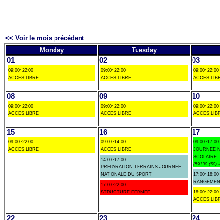
<< Voir le mois précédent
Monday
Tuesday
01
02
03
09:00~22:00
09:00~22:00
09:00~22:00
ACCES LIBRE
ACCES LIBRE
ACCES LIB
08
09
10
09:00~22:00
09:00~22:00
09:00~22:00
ACCES LIBRE
ACCES LIBRE
ACCES LIB
15
16
17
09:00~22:00
09:00~14:00
09:00~17:00
ACCES LIBRE
ACCES LIBRE
JOURNEE N
SCOLAIRE
14:00~17:00
(59130 (50) 
PREPARATION TERRAINS JOURNEE
NATIONALE DU SPORT
17:00~18:00
RANGEMEN
17:00~22:00
STRUCTURE FERMEE
18:00~22:00
ACCES LIB
22
23
24