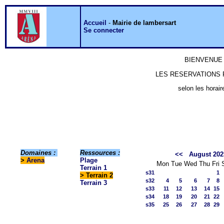
Accueil
-
Mairie de lambersart
Se connecter
BIENVENUE 
LES RESERVATIONS P
selon les horair
Domaines :
Ressources :
<<
August 202
>
Arena
Plage
Mon
Tue
Wed
Thu
Fri
Terrain 1
s31
1
> Terrain 2
s32
4
5
6
7
8
Terrain 3
s33
11
12
13
14
15
s34
18
19
20
21
22
s35
25
26
27
28
29