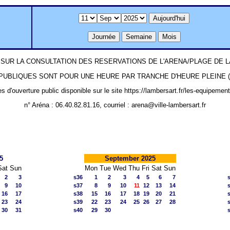
SUR LA CONSULTATION DES RESERVATIONS DE L'ARENA/PLAGE DE
UBLIQUES SONT POUR UNE HEURE PAR TRANCHE D'HEURE PLEINE (ex: 1
es d'ouverture public disponible sur le site https://lambersart.fr/les-equipemen
n° Aréna : 06.40.82.81.16, courriel : arena@ville-lambersart.fr
5
September 2025
Sat
Sun
Mon
Tue
Wed
Thu
Fri
Sat
Sun
2
3
s36
1
2
3
4
5
6
7
9
10
s37
8
9
10
11
12
13
14
16
17
s38
15
16
17
18
19
20
21
23
24
s39
22
23
24
25
26
27
28
30
31
s40
29
30