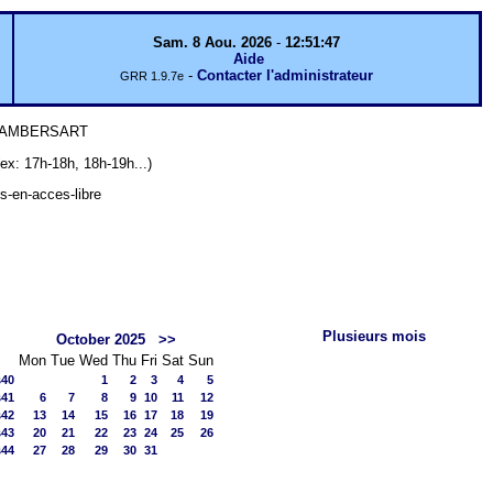
Sam. 8 Aou. 2026
-
12:51:47
Aide
-
Contacter l'administrateur
GRR 1.9.7e
 LAMBERSART
7h-18h, 18h-19h...)
ts-en-acces-libre
Plusieurs mois
October 2025
>>
Mon
Tue
Wed
Thu
Fri
Sat
Sun
s40
1
2
3
4
5
s41
6
7
8
9
10
11
12
s42
13
14
15
16
17
18
19
s43
20
21
22
23
24
25
26
s44
27
28
29
30
31