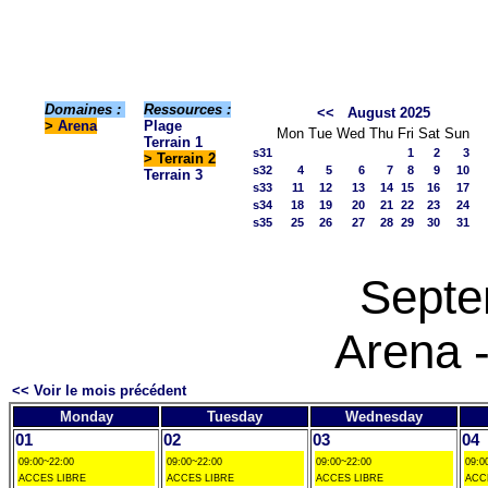
Domaines :
Ressources :
<<
August 2025
>
Arena
Plage
Mon
Tue
Wed
Thu
Fri
Sat
Sun
Terrain 1
s31
1
2
3
> Terrain 2
s32
4
5
6
7
8
9
10
Terrain 3
s33
11
12
13
14
15
16
17
s34
18
19
20
21
22
23
24
s35
25
26
27
28
29
30
31
Septe
Arena -
<< Voir le mois précédent
Monday
Tuesday
Wednesday
01
02
03
04
09:00~22:00
09:00~22:00
09:00~22:00
09:0
ACCES LIBRE
ACCES LIBRE
ACCES LIBRE
ACC