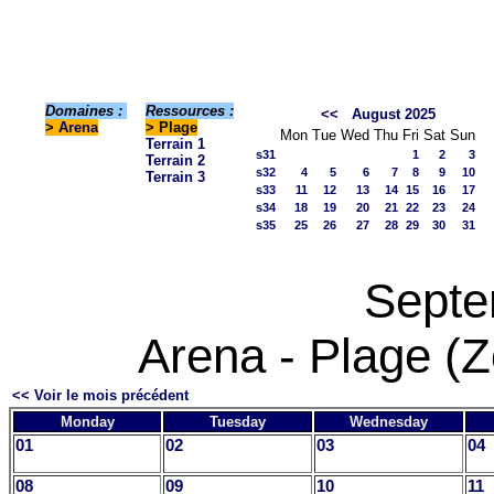
Domaines :
Ressources :
<<
August 2025
>
Arena
> Plage
Mon
Tue
Wed
Thu
Fri
Sat
Sun
Terrain 1
s31
1
2
3
Terrain 2
s32
4
5
6
7
8
9
10
Terrain 3
s33
11
12
13
14
15
16
17
s34
18
19
20
21
22
23
24
s35
25
26
27
28
29
30
31
Septe
Arena - Plage (Z
<< Voir le mois précédent
Monday
Tuesday
Wednesday
01
02
03
04
08
09
10
11