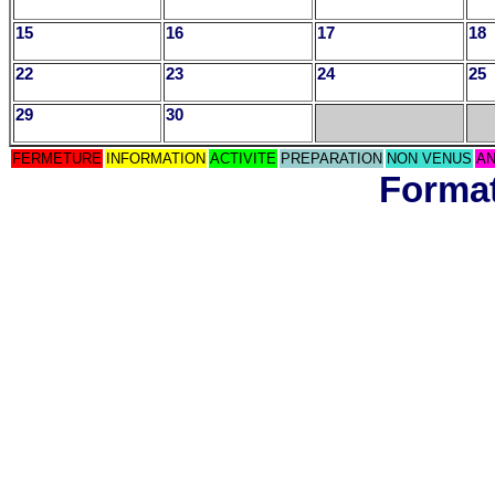
15
16
17
18
22
23
24
25
29
30
FERMETURE
INFORMATION
ACTIVITE
PREPARATION
NON VENUS
AN
Format