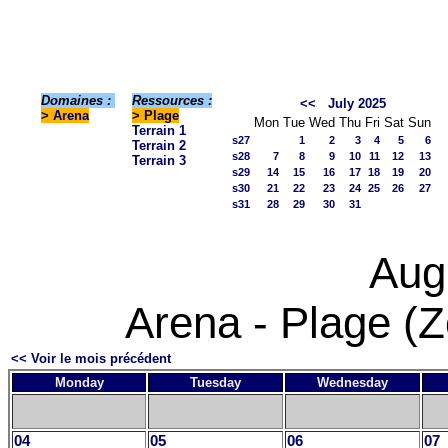
Domaines :
Ressources :
<<
July 2025
>
Arena
> Plage
Mon
Tue
Wed
Thu
Fri
Sat
Sun
Terrain 1
s27
1
2
3
4
5
6
Terrain 2
s28
7
8
9
10
11
12
13
Terrain 3
s29
14
15
16
17
18
19
20
s30
21
22
23
24
25
26
27
s31
28
29
30
31
Aug
Arena - Plage (Z
<< Voir le mois précédent
Monday
Tuesday
Wednesday
04
05
06
07