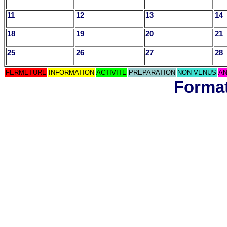
11
12
13
14
18
19
20
21
25
26
27
28
FERMETURE
INFORMATION
ACTIVITE
PREPARATION
NON VENUS
AN
Format