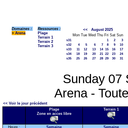
Domaines :
Ressources :
<<
August 2025
>
Arena
Plage
Mon
Tue
Wed
Thu
Fri
Sat
Sun
Terrain 1
s31
1
2
3
Terrain 2
s32
4
5
6
7
8
9
10
Terrain 3
s33
11
12
13
14
15
16
17
s34
18
19
20
21
22
23
24
s35
25
26
27
28
29
30
31
Sunday 07 
Arena - Toute
<< Voir le jour précédent
Plage
Terrain 1
Zone en acces libre
Heure :
Semaine
Semaine