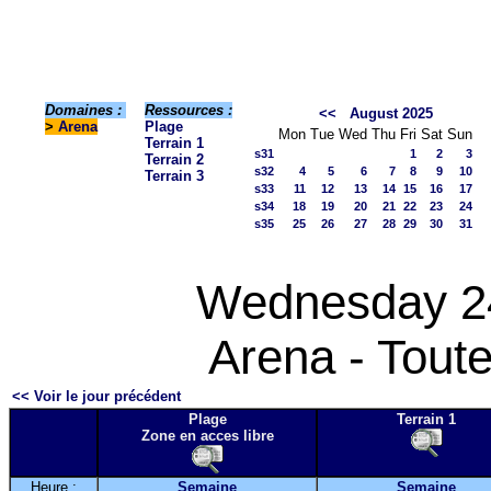
Domaines :
Ressources :
<<
August 2025
>
Arena
Plage
Mon
Tue
Wed
Thu
Fri
Sat
Sun
Terrain 1
s31
1
2
3
Terrain 2
s32
4
5
6
7
8
9
10
Terrain 3
s33
11
12
13
14
15
16
17
s34
18
19
20
21
22
23
24
s35
25
26
27
28
29
30
31
Wednesday 2
Arena - Toute
<< Voir le jour précédent
Plage
Terrain 1
Zone en acces libre
Heure :
Semaine
Semaine