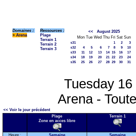
Domaines :
Ressources :
<<
August 2025
>
Arena
Plage
Mon
Tue
Wed
Thu
Fri
Sat
Sun
Terrain 1
s31
1
2
3
Terrain 2
s32
4
5
6
7
8
9
10
Terrain 3
s33
11
12
13
14
15
16
17
s34
18
19
20
21
22
23
24
s35
25
26
27
28
29
30
31
Tuesday 16
Arena - Toute
<< Voir le jour précédent
Plage
Terrain 1
Zone en acces libre
Heure :
Semaine
Semaine