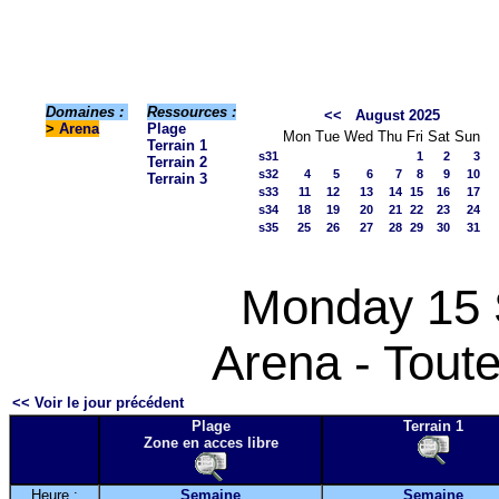
Domaines :
Ressources :
<<
August 2025
>
Arena
Plage
Mon
Tue
Wed
Thu
Fri
Sat
Sun
Terrain 1
s31
1
2
3
Terrain 2
s32
4
5
6
7
8
9
10
Terrain 3
s33
11
12
13
14
15
16
17
s34
18
19
20
21
22
23
24
s35
25
26
27
28
29
30
31
Monday 15 
Arena - Toute
<< Voir le jour précédent
Plage
Terrain 1
Zone en acces libre
Heure :
Semaine
Semaine