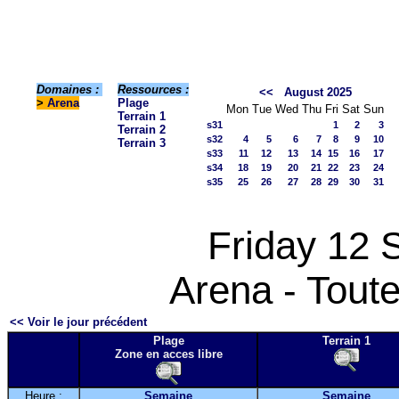
Domaines :
Ressources :
<<
August 2025
>
Arena
Plage
Mon
Tue
Wed
Thu
Fri
Sat
Sun
Terrain 1
s31
1
2
3
Terrain 2
s32
4
5
6
7
8
9
10
Terrain 3
s33
11
12
13
14
15
16
17
s34
18
19
20
21
22
23
24
s35
25
26
27
28
29
30
31
Friday 12 
Arena - Toute
<< Voir le jour précédent
Plage
Terrain 1
Zone en acces libre
Heure :
Semaine
Semaine