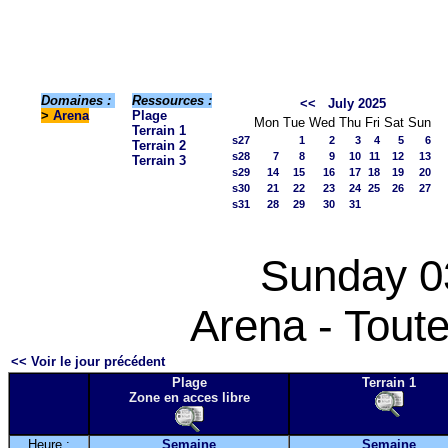
Domaines :
Ressources :
<<
July 2025
>
Arena
Plage
Mon
Tue
Wed
Thu
Fri
Sat
Sun
Terrain 1
s27
1
2
3
4
5
6
Terrain 2
s28
7
8
9
10
11
12
13
Terrain 3
s29
14
15
16
17
18
19
20
s30
21
22
23
24
25
26
27
s31
28
29
30
31
Sunday 0
Arena - Toute
<< Voir le jour précédent
Plage
Terrain 1
Zone en acces libre
Heure :
Semaine
Semaine