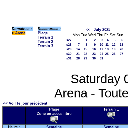
Domaines :
Ressources :
<<
July 2025
>
Arena
Plage
Mon
Tue
Wed
Thu
Fri
Sat
Sun
Terrain 1
s27
1
2
3
4
5
6
Terrain 2
s28
7
8
9
10
11
12
13
Terrain 3
s29
14
15
16
17
18
19
20
s30
21
22
23
24
25
26
27
s31
28
29
30
31
Saturday 
Arena - Toute
<< Voir le jour précédent
Plage
Terrain 1
Zone en acces libre
Heure :
Semaine
Semaine