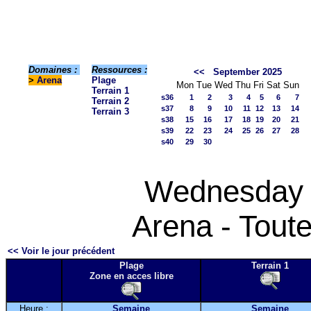
Domaines :
Ressources :
<<
September 2025
>
Arena
Plage
Mon
Tue
Wed
Thu
Fri
Sat
Sun
Terrain 1
s36
1
2
3
4
5
6
7
Terrain 2
s37
8
9
10
11
12
13
14
Terrain 3
s38
15
16
17
18
19
20
21
s39
22
23
24
25
26
27
28
s40
29
30
Wednesday 
Arena - Toute
<< Voir le jour précédent
Plage
Terrain 1
Zone en acces libre
Heure :
Semaine
Semaine