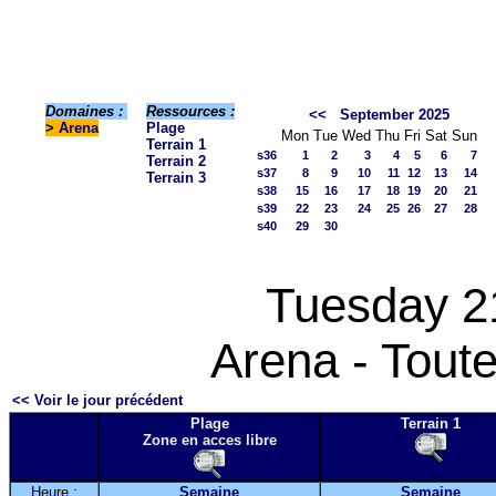
Domaines :
Ressources :
<<
September 2025
>
Arena
Plage
Mon
Tue
Wed
Thu
Fri
Sat
Sun
Terrain 1
s36
1
2
3
4
5
6
7
Terrain 2
s37
8
9
10
11
12
13
14
Terrain 3
s38
15
16
17
18
19
20
21
s39
22
23
24
25
26
27
28
s40
29
30
Tuesday 2
Arena - Toute
<< Voir le jour précédent
Plage
Terrain 1
Zone en acces libre
Heure :
Semaine
Semaine