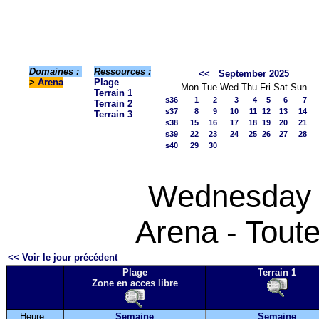
Domaines :
Ressources :
<<
September 2025
>
Arena
Plage
Mon
Tue
Wed
Thu
Fri
Sat
Sun
Terrain 1
s36
1
2
3
4
5
6
7
Terrain 2
s37
8
9
10
11
12
13
14
Terrain 3
s38
15
16
17
18
19
20
21
s39
22
23
24
25
26
27
28
s40
29
30
Wednesday 
Arena - Toute
<< Voir le jour précédent
Plage
Terrain 1
Zone en acces libre
Heure :
Semaine
Semaine