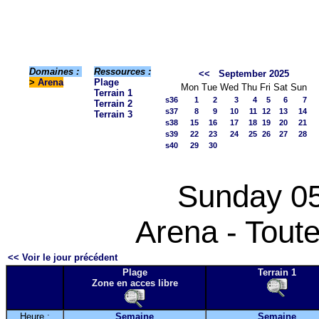
Domaines :
Ressources :
<<
September 2025
>
Arena
Plage
Mon
Tue
Wed
Thu
Fri
Sat
Sun
Terrain 1
s36
1
2
3
4
5
6
7
Terrain 2
s37
8
9
10
11
12
13
14
Terrain 3
s38
15
16
17
18
19
20
21
s39
22
23
24
25
26
27
28
s40
29
30
Sunday 05
Arena - Toute
<< Voir le jour précédent
Plage
Terrain 1
Zone en acces libre
Heure :
Semaine
Semaine