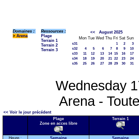
Domaines :
Ressources :
<<
August 2025
>
Arena
Plage
Mon
Tue
Wed
Thu
Fri
Sat
Sun
Terrain 1
s31
1
2
3
Terrain 2
s32
4
5
6
7
8
9
10
Terrain 3
s33
11
12
13
14
15
16
17
s34
18
19
20
21
22
23
24
s35
25
26
27
28
29
30
31
Wednesday 1
Arena - Toute
<< Voir le jour précédent
Plage
Terrain 1
Zone en acces libre
Heure :
Semaine
Semaine