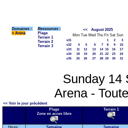
Domaines :
Ressources :
<<
August 2025
>
Arena
Plage
Mon
Tue
Wed
Thu
Fri
Sat
Sun
Terrain 1
s31
1
2
3
Terrain 2
s32
4
5
6
7
8
9
10
Terrain 3
s33
11
12
13
14
15
16
17
s34
18
19
20
21
22
23
24
s35
25
26
27
28
29
30
31
Sunday 14 
Arena - Toute
<< Voir le jour précédent
Plage
Terrain 1
Zone en acces libre
Heure :
Semaine
Semaine