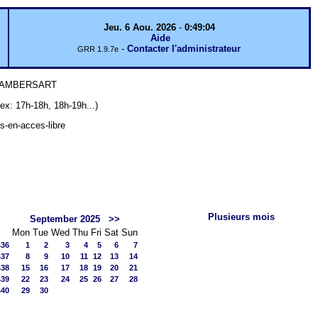
Jeu. 6 Aou. 2026
-
0:49:04
Aide
-
Contacter l'administrateur
GRR 1.9.7e
 LAMBERSART
7h-18h, 18h-19h...)
ts-en-acces-libre
Plusieurs mois
September 2025
>>
Mon
Tue
Wed
Thu
Fri
Sat
Sun
s36
1
2
3
4
5
6
7
s37
8
9
10
11
12
13
14
s38
15
16
17
18
19
20
21
s39
22
23
24
25
26
27
28
s40
29
30