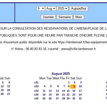
SUR LA CONSULTATION DES RESERVATIONS DE L'ARENA/PLAGE DE
UBLIQUES SONT POUR UNE HEURE PAR TRANCHE D'HEURE PLEINE (ex: 1
es d'ouverture public disponible sur le site https://lambersart.fr/les-equipemen
n° Aréna : 06.40.82.81.16, courriel : arena@ville-lambersart.fr
August 2025
Sat
Sun
Mon
Tue
Wed
Thu
Fri
Sat
Sun
5
6
s31
1
2
3
12
13
s32
4
5
6
7
8
9
10
19
20
s33
11
12
13
14
15
16
17
26
27
s34
18
19
20
21
22
23
24
s35
25
26
27
28
29
30
31