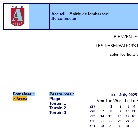
Accueil
-
Mairie de lambersart
Se connecter
BIENVENUE 
LES RESERVATIONS P
selon les horair
Domaines :
Ressources :
<<
July 2025
>
Arena
Plage
Mon
Tue
Wed
Thu
Fri
Terrain 1
s27
1
2
3
4
Terrain 2
s28
7
8
9
10
11
Terrain 3
s29
14
15
16
17
18
s30
21
22
23
24
25
s31
28
29
30
31