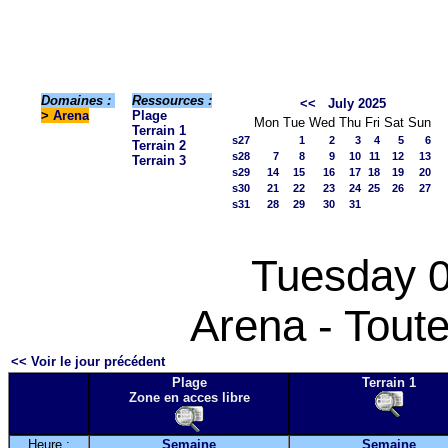
Domaines :
Ressources :
<<
July 2025
>
Arena
Plage
Mon
Tue
Wed
Thu
Fri
Sat
Sun
Terrain 1
s27
1
2
3
4
5
6
Terrain 2
s28
7
8
9
10
11
12
13
Terrain 3
s29
14
15
16
17
18
19
20
s30
21
22
23
24
25
26
27
s31
28
29
30
31
Tuesday 0
Arena - Toute
<< Voir le jour précédent
Plage
Terrain 1
Zone en acces libre
Heure :
Semaine
Semaine