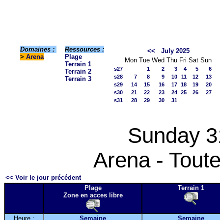
Domaines :
Ressources :
<<
July 2025
>
Arena
Plage
Mon
Tue
Wed
Thu
Fri
Sat
Sun
Terrain 1
s27
1
2
3
4
5
6
Terrain 2
s28
7
8
9
10
11
12
13
Terrain 3
s29
14
15
16
17
18
19
20
s30
21
22
23
24
25
26
27
s31
28
29
30
31
Sunday 3
Arena - Toute
<< Voir le jour précédent
Plage
Terrain 1
Zone en acces libre
Heure :
Semaine
Semaine