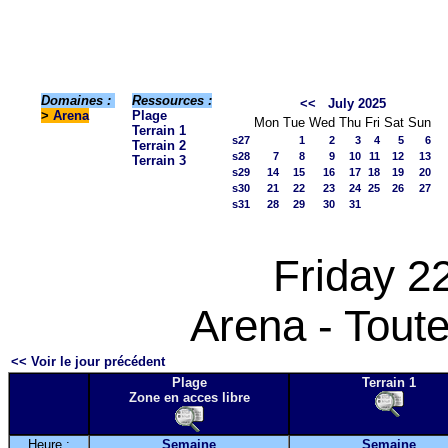
Domaines :
Ressources :
<<
July 2025
>
Arena
Plage
Mon
Tue
Wed
Thu
Fri
Sat
Sun
Terrain 1
s27
1
2
3
4
5
6
Terrain 2
s28
7
8
9
10
11
12
13
Terrain 3
s29
14
15
16
17
18
19
20
s30
21
22
23
24
25
26
27
s31
28
29
30
31
Friday 2
Arena - Toute
<< Voir le jour précédent
Plage
Terrain 1
Zone en acces libre
Heure :
Semaine
Semaine