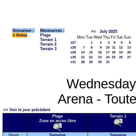
Domaines :
Ressources :
<<
July 2025
>
Arena
Plage
Mon
Tue
Wed
Thu
Fri
Sat
Sun
Terrain 1
s27
1
2
3
4
5
6
Terrain 2
s28
7
8
9
10
11
12
13
Terrain 3
s29
14
15
16
17
18
19
20
s30
21
22
23
24
25
26
27
s31
28
29
30
31
Wednesday 
Arena - Toute
<< Voir le jour précédent
Plage
Terrain 1
Zone en acces libre
Heure :
Semaine
Semaine