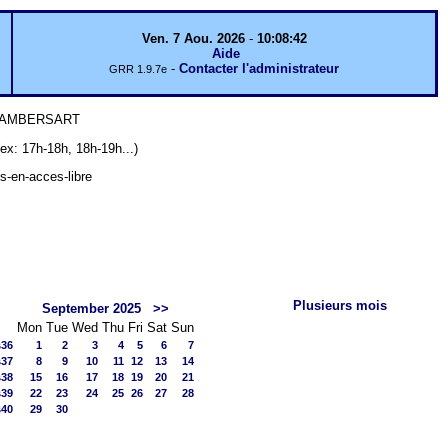
Ven. 7 Aou. 2026
-
10:08:42
Aide
-
Contacter l'administrateur
GRR 1.9.7e
 LAMBERSART
7h-18h, 18h-19h...)
ts-en-acces-libre
Plusieurs mois
September 2025
>>
Mon
Tue
Wed
Thu
Fri
Sat
Sun
s36
1
2
3
4
5
6
7
s37
8
9
10
11
12
13
14
s38
15
16
17
18
19
20
21
s39
22
23
24
25
26
27
28
s40
29
30