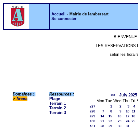
Accueil
-
Mairie de lambersart
Se connecter
BIENVENUE 
LES RESERVATIONS P
selon les horair
Domaines :
Ressources :
<<
July 2025
>
Arena
Plage
Mon
Tue
Wed
Thu
Fri
Terrain 1
s27
1
2
3
4
Terrain 2
s28
7
8
9
10
11
Terrain 3
s29
14
15
16
17
18
s30
21
22
23
24
25
s31
28
29
30
31