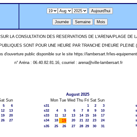
SUR LA CONSULTATION DES RESERVATIONS DE L'ARENA/PLAGE DE
UBLIQUES SONT POUR UNE HEURE PAR TRANCHE D'HEURE PLEINE (ex: 1
es d'ouverture public disponible sur le site https://lambersart.fr/les-equipemen
n° Aréna : 06.40.82.81.16, courriel : arena@ville-lambersart.fr
August 2025
Sat
Sun
Mon
Tue
Wed
Thu
Fri
Sat
Sun
5
6
s31
1
2
3
12
13
s32
4
5
6
7
8
9
10
19
20
s33
11
12
13
14
15
16
17
26
27
s34
18
19
20
21
22
23
24
s35
25
26
27
28
29
30
31