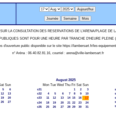
SUR LA CONSULTATION DES RESERVATIONS DE L'ARENA/PLAGE DE
UBLIQUES SONT POUR UNE HEURE PAR TRANCHE D'HEURE PLEINE (ex: 1
es d'ouverture public disponible sur le site https://lambersart.fr/les-equipemen
n° Aréna : 06.40.82.81.16, courriel : arena@ville-lambersart.fr
August 2025
Sat
Sun
Mon
Tue
Wed
Thu
Fri
Sat
Sun
5
6
s31
1
2
3
12
13
s32
4
5
6
7
8
9
10
19
20
s33
11
12
13
14
15
16
17
26
27
s34
18
19
20
21
22
23
24
s35
25
26
27
28
29
30
31