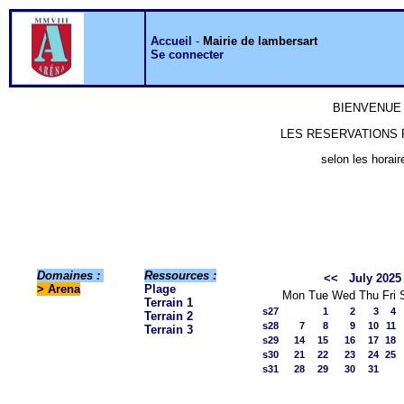
Accueil
-
Mairie de lambersart
Se connecter
BIENVENUE 
LES RESERVATIONS P
selon les horair
Domaines :
Ressources :
<<
July 2025
>
Arena
Plage
Mon
Tue
Wed
Thu
Fri
Terrain 1
s27
1
2
3
4
Terrain 2
s28
7
8
9
10
11
Terrain 3
s29
14
15
16
17
18
s30
21
22
23
24
25
s31
28
29
30
31