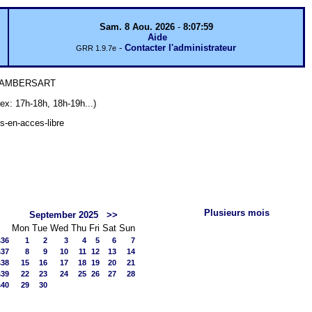
Sam. 8 Aou. 2026
-
8:07:59
Aide
-
Contacter l'administrateur
GRR 1.9.7e
 LAMBERSART
7h-18h, 18h-19h...)
ts-en-acces-libre
Plusieurs mois
September 2025
>>
Mon
Tue
Wed
Thu
Fri
Sat
Sun
s36
1
2
3
4
5
6
7
s37
8
9
10
11
12
13
14
s38
15
16
17
18
19
20
21
s39
22
23
24
25
26
27
28
s40
29
30