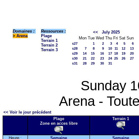
Domaines :
Ressources :
<<
July 2025
>
Arena
Plage
Mon
Tue
Wed
Thu
Fri
Sat
Sun
Terrain 1
s27
1
2
3
4
5
6
Terrain 2
s28
7
8
9
10
11
12
13
Terrain 3
s29
14
15
16
17
18
19
20
s30
21
22
23
24
25
26
27
s31
28
29
30
31
Sunday 1
Arena - Toute
<< Voir le jour précédent
Plage
Terrain 1
Zone en acces libre
Heure :
Semaine
Semaine