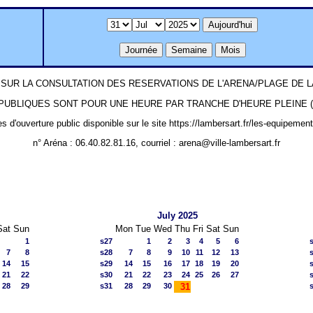
SUR LA CONSULTATION DES RESERVATIONS DE L'ARENA/PLAGE DE
UBLIQUES SONT POUR UNE HEURE PAR TRANCHE D'HEURE PLEINE (ex: 1
es d'ouverture public disponible sur le site https://lambersart.fr/les-equipemen
n° Aréna : 06.40.82.81.16, courriel : arena@ville-lambersart.fr
July 2025
Sat
Sun
Mon
Tue
Wed
Thu
Fri
Sat
Sun
1
s27
1
2
3
4
5
6
7
8
s28
7
8
9
10
11
12
13
14
15
s29
14
15
16
17
18
19
20
21
22
s30
21
22
23
24
25
26
27
28
29
s31
28
29
30
31