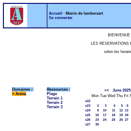
Accueil
-
Mairie de lambersart
Se connecter
BIENVENUE 
LES RESERVATIONS P
selon les horair
Domaines :
Ressources :
<<
June 2025
>
Arena
Plage
Mon
Tue
Wed
Thu
Fri
Terrain 1
s22
Terrain 2
s23
2
3
4
5
6
Terrain 3
s24
9
10
11
12
13
s25
16
17
18
19
20
s26
23
24
25
26
27
s27
30