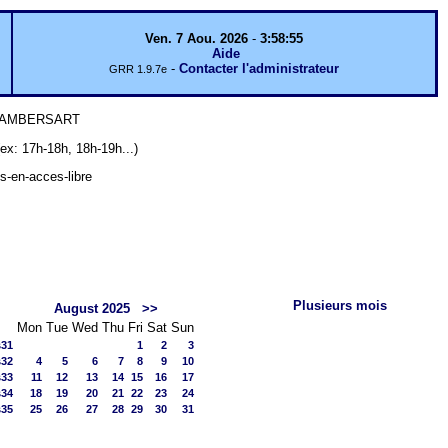
Ven. 7 Aou. 2026
-
3:58:55
Aide
-
Contacter l'administrateur
GRR 1.9.7e
 LAMBERSART
7h-18h, 18h-19h...)
ts-en-acces-libre
Plusieurs mois
August 2025
>>
Mon
Tue
Wed
Thu
Fri
Sat
Sun
s31
1
2
3
s32
4
5
6
7
8
9
10
s33
11
12
13
14
15
16
17
s34
18
19
20
21
22
23
24
s35
25
26
27
28
29
30
31