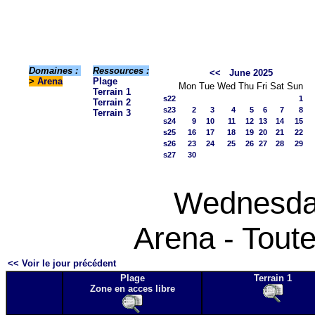
Domaines :
Ressources :
<<
June 2025
>
Arena
Plage
Mon
Tue
Wed
Thu
Fri
Sat
Sun
Terrain 1
s22
1
Terrain 2
s23
2
3
4
5
6
7
8
Terrain 3
s24
9
10
11
12
13
14
15
s25
16
17
18
19
20
21
22
s26
23
24
25
26
27
28
29
s27
30
Wednesday
Arena - Toute
<< Voir le jour précédent
Plage
Terrain 1
Zone en acces libre