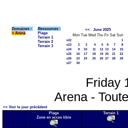
Domaines :
Ressources :
<<
June 2025
>
Arena
Plage
Mon
Tue
Wed
Thu
Fri
Sat
Sun
Terrain 1
s22
1
Terrain 2
s23
2
3
4
5
6
7
8
Terrain 3
s24
9
10
11
12
13
14
15
s25
16
17
18
19
20
21
22
s26
23
24
25
26
27
28
29
s27
30
Friday 
Arena - Toute
<< Voir le jour précédent
Plage
Terrain 1
Zone en acces libre